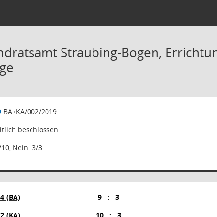
ndratsamt Straubing-Bogen, Errichtu
age
9
BA+KA/002/2019
tlich beschlossen
/10, Nein: 3/3
4 (BA)
9
:
3
72 (KA)
10
:
3