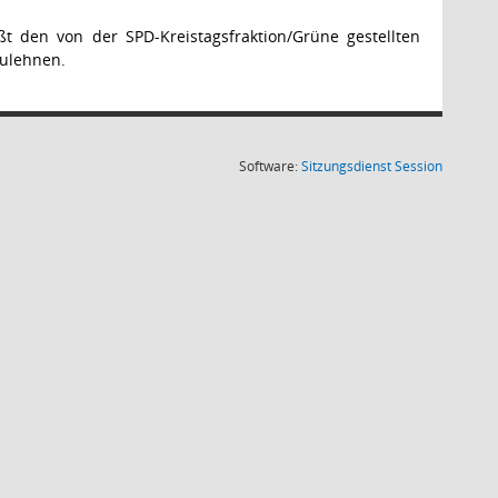
 den von der SPD-Kreistagsfraktion/Grüne gestellten
zulehnen.
(Wird in
Software:
Sitzungsdienst
Session