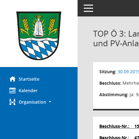
Toggle navigation
TOP Ö 3: La
und PV-Anl
Sitzung:
30.09.201
Startseite
Beschluss:
Mehrhei
Kalender
Abstimmung:
Ja: 9
Organisation
Beschluss-Nr.:
15
Beschluss-Nr.:
4