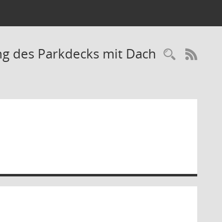
ng des Parkdecks mit Dach
RSS-