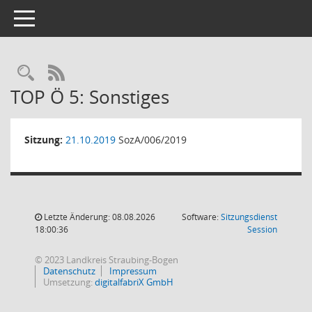
Toggle navigation
RSS-Feed
TOP Ö 5: Sonstiges
Sitzung:
21.10.2019
SozA/006/2019
Letzte Änderung: 08.08.2026
Software:
Sitzungsdienst
(Wird in
18:00:36
Session
© 2023 Landkreis Straubing-Bogen
Datenschutz
Impressum
Umsetzung:
digitalfabriX GmbH