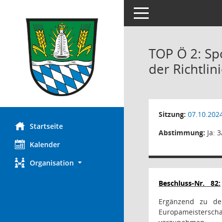
Toggle navigation
TOP Ö 2: Sp
der Richtlin
Sitzung:
07.10.202
Startseite
Abstimmung:
Ja: 3
Kalender
Organisation
Beschluss-Nr.
82:
Ergänzend zu den
Europameisterscha