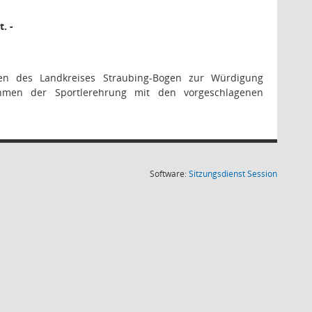
. -
ien des Landkreises Straubing-Bogen zur Würdigung
ahmen der Sportlerehrung mit den vorgeschlagenen
(Wird in
Software:
Sitzungsdienst
Session