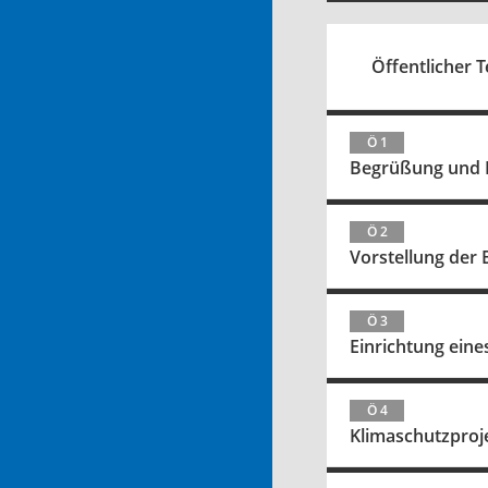
Öffentlicher Te
Ö 1
Begrüßung und E
Ö 2
Vorstellung de
Ö 3
Einrichtung eine
Ö 4
Klimaschutzpro