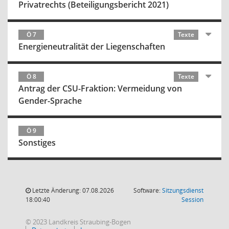
Privatrechts (Beteiligungsbericht 2021)
Ö 7
Texte
Energieneutralität der Liegenschaften
Ö 8
Texte
Antrag der CSU-Fraktion: Vermeidung von
Gender-Sprache
Ö 9
Sonstiges
Letzte Änderung: 07.08.2026
Software:
Sitzungsdienst
(Wird in
18:00:40
Session
© 2023 Landkreis Straubing-Bogen