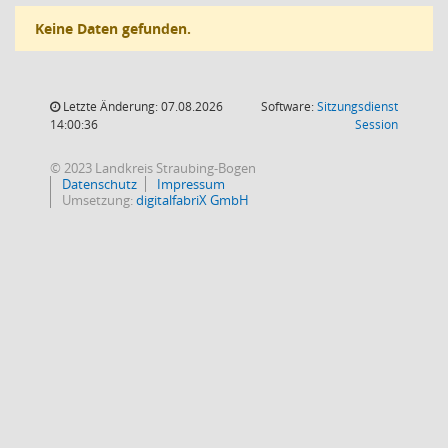
Keine Daten gefunden.
Letzte Änderung: 07.08.2026
Software:
Sitzungsdienst
(Wird in
14:00:36
Session
© 2023 Landkreis Straubing-Bogen
Datenschutz
Impressum
Umsetzung:
digitalfabriX GmbH