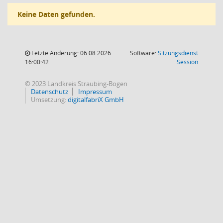
Keine Daten gefunden.
Letzte Änderung: 06.08.2026
Software:
Sitzungsdienst
(Wird in
16:00:42
Session
© 2023 Landkreis Straubing-Bogen
Datenschutz
Impressum
Umsetzung:
digitalfabriX GmbH