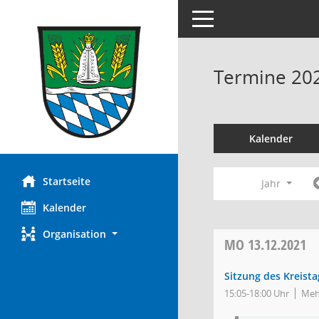
Toggle navigation
Termine 20
Kalender
Startseite
Jahr
Kalender
Organisation
MO
13.12.2021
Sitzung des Kreista
15:05-18:00 Uhr
Meh