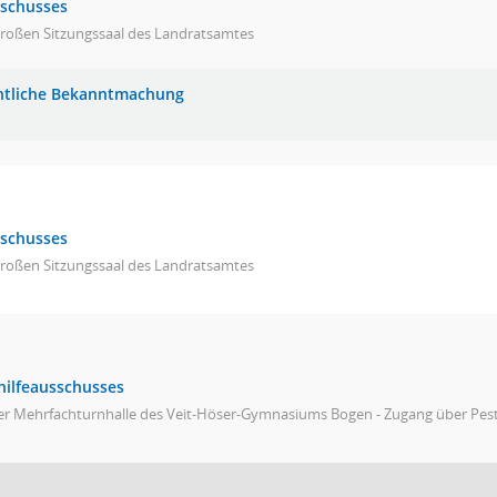
sschusses
großen Sitzungssaal des Landratsamtes
ntliche Bekanntmachung
sschusses
großen Sitzungssaal des Landratsamtes
hilfeausschusses
er Mehrfachturnhalle des Veit-Höser-Gymnasiums Bogen - Zugang über Pesta