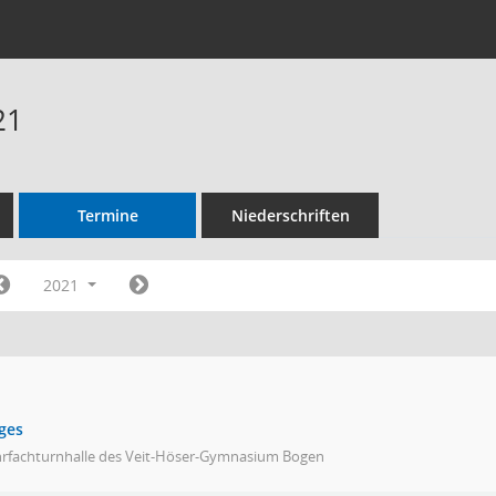
21
Termine
Niederschriften
2021
ges
rfachturnhalle des Veit-Höser-Gymnasium Bogen