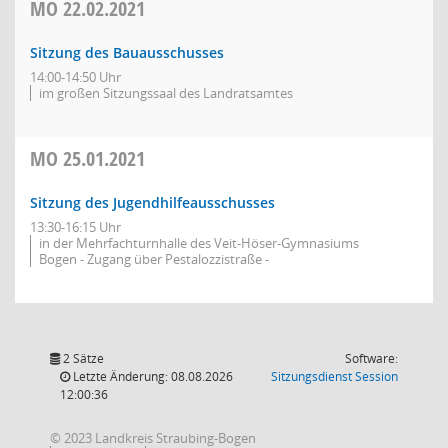
MO
22.02.2021
Sitzung des Bauausschusses
14:00-14:50 Uhr
im großen Sitzungssaal des Landratsamtes
MO
25.01.2021
Sitzung des Jugendhilfeausschusses
13:30-16:15 Uhr
in der Mehrfachturnhalle des Veit-Höser-Gymnasiums
Bogen - Zugang über Pestalozzistraße -
2 Sätze
Software:
(Wird in
Letzte Änderung: 08.08.2026
Sitzungsdienst
Session
12:00:36
© 2023 Landkreis Straubing-Bogen