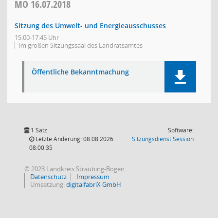
MO
16.07.2018
Sitzung des Umwelt- und Energieausschusses
15:00-17:45 Uhr
im großen Sitzungssaal des Landratsamtes
Öffentliche Bekanntmachung
1 Satz
Software:
(Wird in
Letzte Änderung: 08.08.2026
Sitzungsdienst
Session
08:00:35
© 2023 Landkreis Straubing-Bogen
Datenschutz
Impressum
Umsetzung:
digitalfabriX GmbH