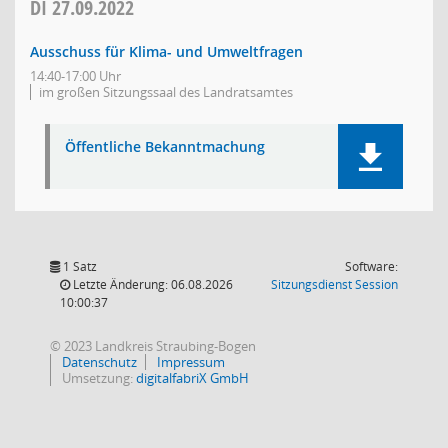
DI
27.09.2022
Ausschuss für Klima- und Umweltfragen
14:40-17:00 Uhr
im großen Sitzungssaal des Landratsamtes
Öffentliche Bekanntmachung
1 Satz
Software:
(Wird in
Letzte Änderung: 06.08.2026
Sitzungsdienst
Session
10:00:37
© 2023 Landkreis Straubing-Bogen
Datenschutz
Impressum
Umsetzung:
digitalfabriX GmbH