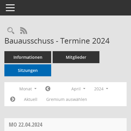
Toggle navigation
RSS-Feed
Bauausschuss - Termine 2024
Informationen
Mitglieder
Sitzungen
Monat
April
2024
Aktuell
Gremium auswählen
MO
22.04.2024