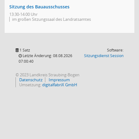
Sitzung des Bauausschusses
13:30-14:00 Uhr
im großen Sitzungssaal des Landratsamtes
1 Satz
Software:
(Wird in
Letzte Änderung: 08.08.2026
Sitzungsdienst
Session
07:00:40
© 2023 Landkreis Straubing-Bogen
Datenschutz
Impressum
Umsetzung:
digitalfabriX GmbH