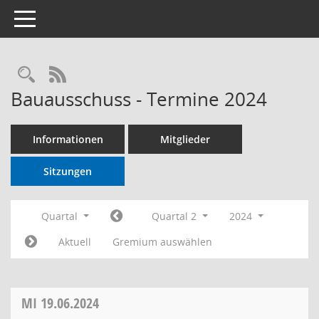
Toggle navigation
RSS-Feed
Bauausschuss - Termine 2024
Informationen
Mitglieder
Sitzungen
Quartal
Quartal 2
2024
Aktuell
Gremium auswählen
MI
19.06.2024