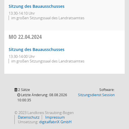
Sitzung des Bauausschusses
13:30-14:10 Uhr
im großen Sitzungssaal des Landratsamtes
MO
22.04.2024
Sitzung des Bauausschusses
13:30-14:00 Uhr
im großen Sitzungssaal des Landratsamtes
2 Sätze
Software:
(Wird in
Letzte Änderung: 08.08.2026
Sitzungsdienst
Session
10:00:35
© 2023 Landkreis Straubing-Bogen
Datenschutz
Impressum
Umsetzung:
digitalfabriX GmbH