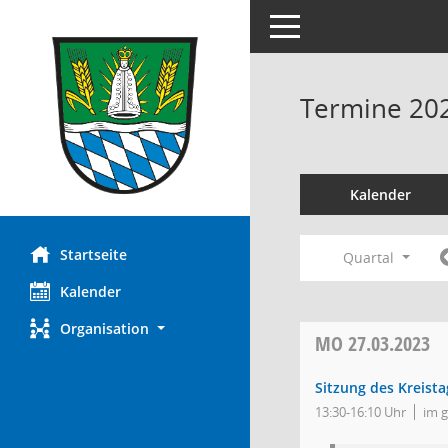
Toggle navigation
Termine 20
Kalender
Startseite
Quartal
Kalender
Organisation
MO
27.03.2023
Sitzung des Kreista
13:30-16:10 Uhr
im 