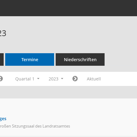
23
Termine
Niederschriften
Quartal 1
2023
Aktuell
ges
großen Sitzungssaal des Landratsamtes