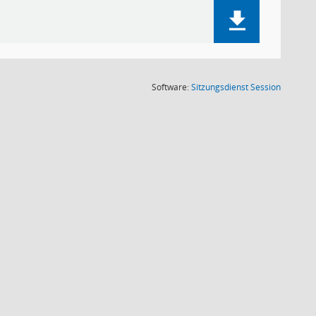
(Wird in
Software:
Sitzungsdienst
Session