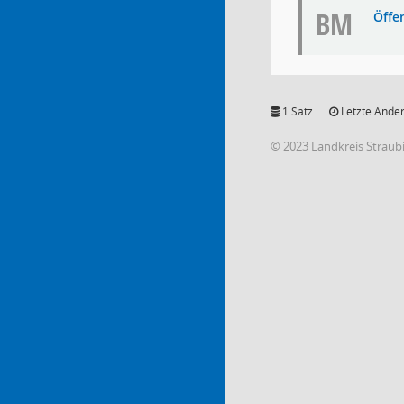
BM
Öffe
1 Satz
Letzte Änder
© 2023 Landkreis Strau