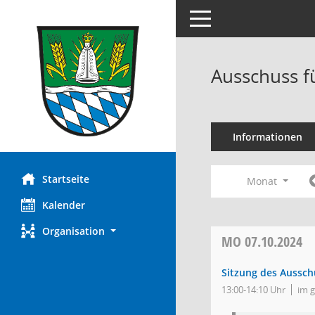
Toggle navigation
Ausschuss f
Informationen
Startseite
Monat
Kalender
Organisation
MO
07.10.2024
Sitzung des Aussch
13:00-14:10 Uhr
im 