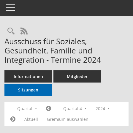
Toggle navigation
RSS-Feed
Ausschuss für Soziales,
Gesundheit, Familie und
Integration - Termine 2024
Informationen
Mitglieder
Sitzungen
Quartal
Quartal 4
2024
Aktuell
Gremium auswählen