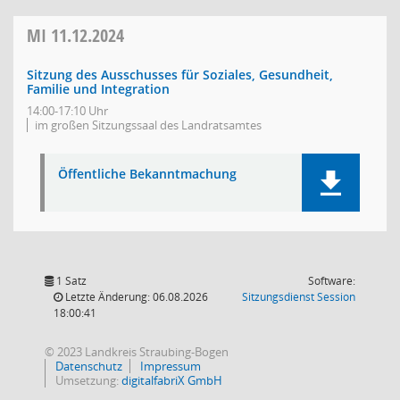
MI
11.12.2024
Sitzung des Ausschusses für Soziales, Gesundheit,
Familie und Integration
14:00-17:10 Uhr
im großen Sitzungssaal des Landratsamtes
Öffentliche Bekanntmachung
1 Satz
Software:
(Wird in
Letzte Änderung: 06.08.2026
Sitzungsdienst
Session
18:00:41
© 2023 Landkreis Straubing-Bogen
Datenschutz
Impressum
Umsetzung:
digitalfabriX GmbH