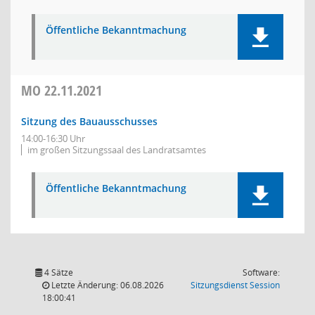
Öffentliche Bekanntmachung
MO
22.11.2021
Sitzung des Bauausschusses
14:00-16:30 Uhr
im großen Sitzungssaal des Landratsamtes
Öffentliche Bekanntmachung
4 Sätze
Software:
(Wird in
Letzte Änderung: 06.08.2026
Sitzungsdienst
Session
18:00:41