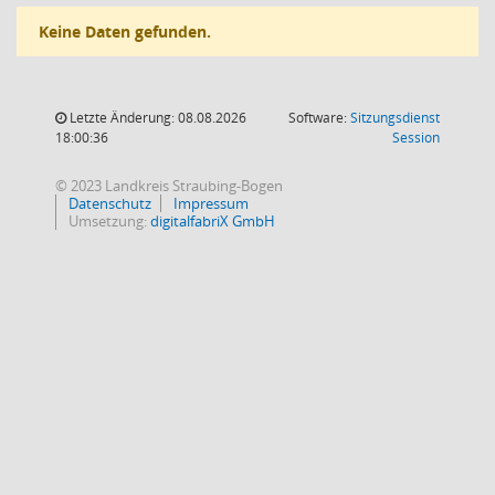
Keine Daten gefunden.
Letzte Änderung: 08.08.2026
Software:
Sitzungsdienst
(Wird in
18:00:36
Session
© 2023 Landkreis Straubing-Bogen
Datenschutz
Impressum
Umsetzung:
digitalfabriX GmbH