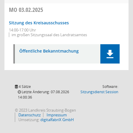
MO
03.02.2025
Sitzung des Kreisausschusses
14:00-17:00 Uhr
im großen Sitzungssaal des Landratsamtes
Öffentliche Bekanntmachung
4 Sätze
Software:
(Wird in
Letzte Änderung: 07.08.2026
Sitzungsdienst
Session
14:00:36
© 2023 Landkreis Straubing-Bogen
Datenschutz
Impressum
Umsetzung:
digitalfabriX GmbH