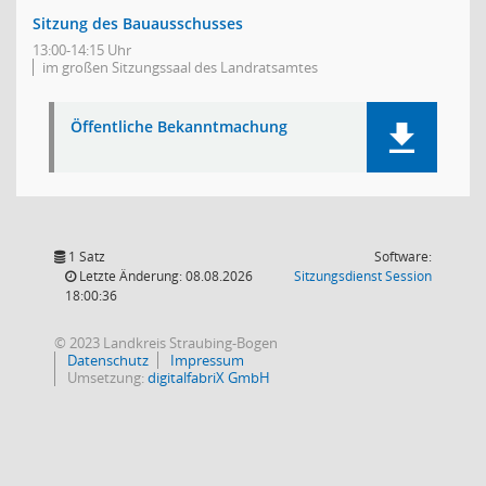
Sitzung des Bauausschusses
13:00-14:15 Uhr
im großen Sitzungssaal des Landratsamtes
Öffentliche Bekanntmachung
1 Satz
Software:
(Wird in
Letzte Änderung: 08.08.2026
Sitzungsdienst
Session
18:00:36
© 2023 Landkreis Straubing-Bogen
Datenschutz
Impressum
Umsetzung:
digitalfabriX GmbH