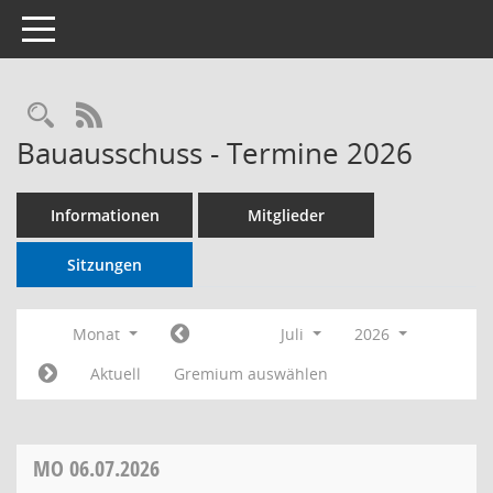
Toggle navigation
RSS-Feed
Bauausschuss - Termine 2026
Informationen
Mitglieder
Sitzungen
Monat
Juli
2026
Aktuell
Gremium auswählen
MO
06.07.2026