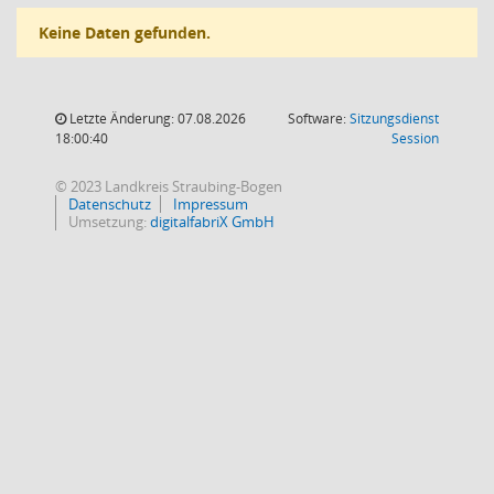
Keine Daten gefunden.
Letzte Änderung: 07.08.2026
Software:
Sitzungsdienst
(Wird in
18:00:40
Session
© 2023 Landkreis Straubing-Bogen
Datenschutz
Impressum
Umsetzung:
digitalfabriX GmbH