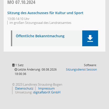
MO
07.10.2024
Sitzung des Ausschusses für Kultur und Sport
13:00-14:10 Uhr
im großen Sitzungssaal des Landratsamtes
Öffentliche Bekanntmachung
1 Satz
Software:
(Wird in
Letzte Änderung: 08.08.2026
Sitzungsdienst
Session
18:00:36
© 2023 Landkreis Straubing-Bogen
Datenschutz
Impressum
Umsetzung:
digitalfabriX GmbH