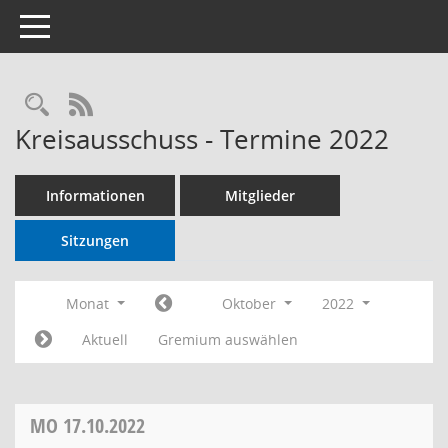
Toggle navigation
RSS-Feed
Kreisausschuss - Termine 2022
Informationen
Mitglieder
Sitzungen
Monat
Oktober
2022
Aktuell
Gremium auswählen
MO
17.10.2022