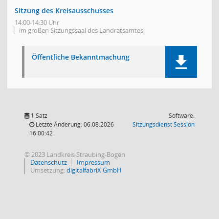
Sitzung des Kreisausschusses
14:00-14:30 Uhr
im großen Sitzungssaal des Landratsamtes
Öffentliche Bekanntmachung
1 Satz
Software:
(Wird in
Letzte Änderung: 06.08.2026
Sitzungsdienst
Session
16:00:42
© 2023 Landkreis Straubing-Bogen
Datenschutz
Impressum
Umsetzung:
digitalfabriX GmbH