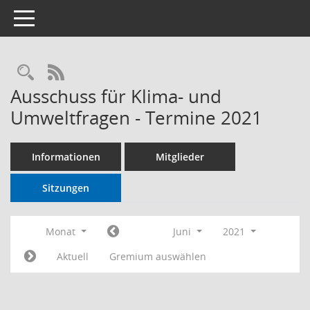
Toggle navigation
RSS-Feed
Ausschuss für Klima- und
Umweltfragen - Termine 2021
Informationen
Mitglieder
Sitzungen
Monat
Juni
2021
Aktuell
Gremium auswählen