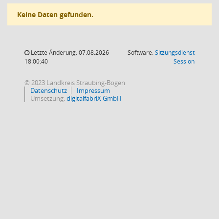
Keine Daten gefunden.
Letzte Änderung: 07.08.2026
Software:
Sitzungsdienst
(Wird in
18:00:40
Session
© 2023 Landkreis Straubing-Bogen
Datenschutz
Impressum
Umsetzung:
digitalfabriX GmbH