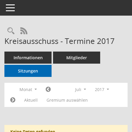
Toggle navigation
RSS-Feed
Kreisausschuss - Termine 2017
Informationen
Mitglieder
Sitzungen
Monat
Juli
2017
Aktuell
Gremium auswählen
Keine Daten gefunden.