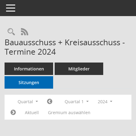
Toggle navigation
RSS-Feed
Bauausschuss + Kreisausschuss -
Termine 2024
Informationen
Mitglieder
Sitzungen
Quartal
Quartal 1
2024
Aktuell
Gremium auswählen