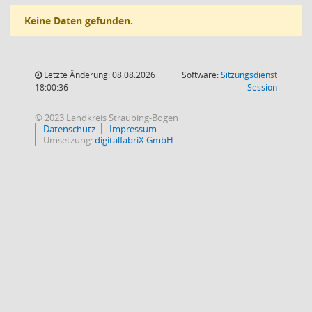
Keine Daten gefunden.
Letzte Änderung: 08.08.2026
Software:
Sitzungsdienst
(Wird in
18:00:36
Session
© 2023 Landkreis Straubing-Bogen
Datenschutz
Impressum
Umsetzung:
digitalfabriX GmbH