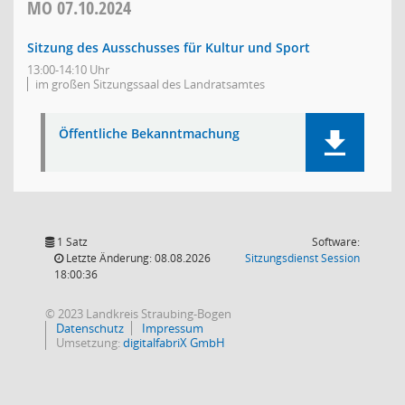
MO
07.10.2024
Sitzung des Ausschusses für Kultur und Sport
13:00-14:10 Uhr
im großen Sitzungssaal des Landratsamtes
Öffentliche Bekanntmachung
1 Satz
Software:
(Wird in
Letzte Änderung: 08.08.2026
Sitzungsdienst
Session
18:00:36
© 2023 Landkreis Straubing-Bogen
Datenschutz
Impressum
Umsetzung:
digitalfabriX GmbH