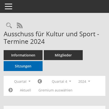
Toggle navigation
RSS-Feed
Ausschuss für Kultur und Sport -
Termine 2024
Informationen
Mitglieder
Sitzungen
Quartal
Quartal 4
2024
Aktuell
Gremium auswählen