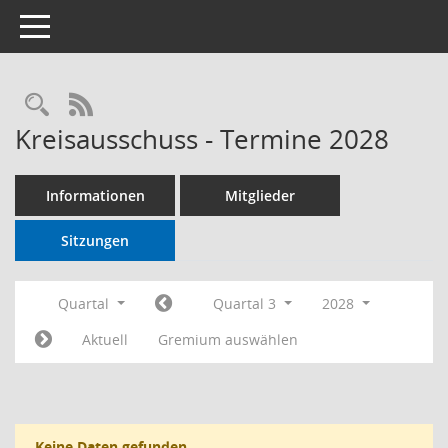
Toggle navigation
RSS-Feed
Kreisausschuss - Termine 2028
Informationen
Mitglieder
Sitzungen
Quartal
Quartal 3
2028
Aktuell
Gremium auswählen
Keine Daten gefunden.