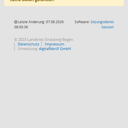
Letzte Änderung: 07.08.2026
Software:
Sitzungsdienst
(Wird in
08:00:36
Session
© 2023 Landkreis Straubing-Bogen
Datenschutz
Impressum
Umsetzung:
digitalfabriX GmbH