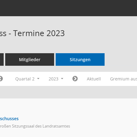
s - Termine 2023
Mitglieder
Sitzungen
Quartal 2
2023
Aktuell
Gremium au
sschusses
großen Sitzungssaal des Landratsamtes