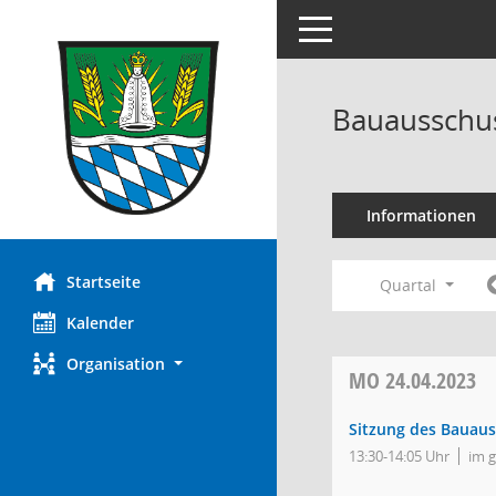
Toggle navigation
Bauausschus
Informationen
Startseite
Quartal
Kalender
Organisation
MO
24.04.2023
Sitzung des Bauau
13:30-14:05 Uhr
im 