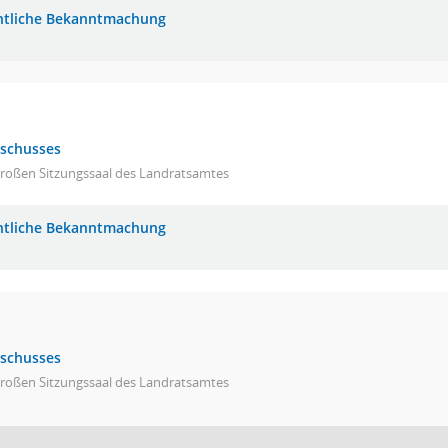
ntliche Bekanntmachung
sschusses
großen Sitzungssaal des Landratsamtes
ntliche Bekanntmachung
sschusses
großen Sitzungssaal des Landratsamtes