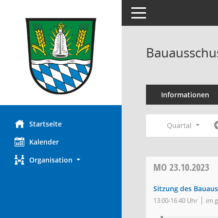
Toggle navigation
Bauausschus
Informationen
Startseite
Quartal
Kalender
Organisation
MO
23.10.2023
Sitzung des Bauau
13:00-16:40 Uhr
im 