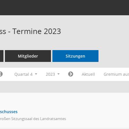
s - Termine 2023
Mitglieder
Sitzungen
Quartal 4
2023
Aktuell
Gremium au
sschusses
großen Sitzungssaal des Landratsamtes