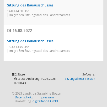
Sitzung des Bauausschusses
14:00-14:30 Uhr
im großen Sitzungssaal des Landratsamtes
DI
16.08.2022
Sitzung des Bauausschusses
13:30-13:45 Uhr
im großen Sitzungssaal des Landratsamtes
2 Sätze
Software:
(Wird in
Letzte Änderung: 10.08.2026
Sitzungsdienst
Session
07:00:43
© 2023 Landkreis Straubing-Bogen
Datenschutz
Impressum
Umsetzung:
digitalfabriX GmbH