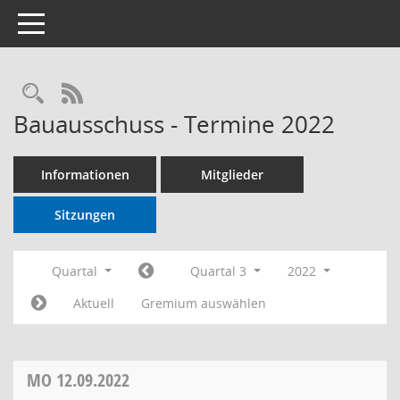
Toggle navigation
RSS-Feed
Bauausschuss - Termine 2022
Informationen
Mitglieder
Sitzungen
Quartal
Quartal 3
2022
Aktuell
Gremium auswählen
MO
12.09.2022