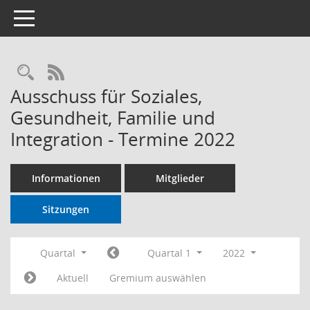
Toggle navigation
RSS-Feed
Ausschuss für Soziales,
Gesundheit, Familie und
Integration - Termine 2022
Informationen
Mitglieder
Sitzungen
Quartal
Quartal 1
2022
Aktuell
Gremium auswählen