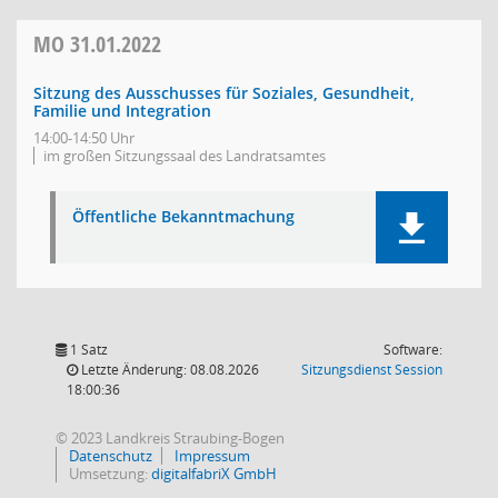
MO
31.01.2022
Sitzung des Ausschusses für Soziales, Gesundheit,
Familie und Integration
14:00-14:50 Uhr
im großen Sitzungssaal des Landratsamtes
Öffentliche Bekanntmachung
1 Satz
Software:
(Wird in
Letzte Änderung: 08.08.2026
Sitzungsdienst
Session
18:00:36
© 2023 Landkreis Straubing-Bogen
Datenschutz
Impressum
Umsetzung:
digitalfabriX GmbH