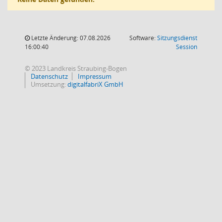
Letzte Änderung: 07.08.2026
Software:
Sitzungsdienst
(Wird in
16:00:40
Session
© 2023 Landkreis Straubing-Bogen
Datenschutz
Impressum
Umsetzung:
digitalfabriX GmbH