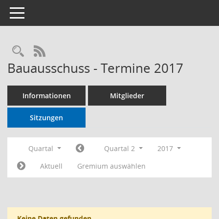
Toggle navigation
RSS-Feed
Bauausschuss - Termine 2017
Informationen
Mitglieder
Sitzungen
Quartal
Quartal 2
2017
Aktuell
Gremium auswählen
Keine Daten gefunden.