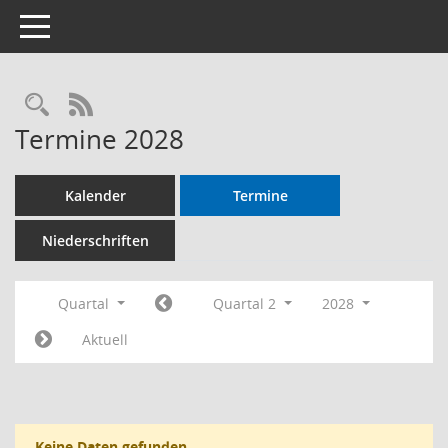
Toggle navigation
RSS-Feed
Termine 2028
Kalender
Termine
Niederschriften
Quartal
Quartal 2
2028
Aktuell
Keine Daten gefunden.