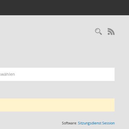
RSS-
swählen
(Wird in
Software:
Sitzungsdienst
Session