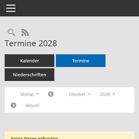
Toggle navigation
RSS-Feed
Termine 2028
Kalender
Termine
Niederschriften
Monat
Oktober
2028
Aktuell
Keine Daten gefunden.