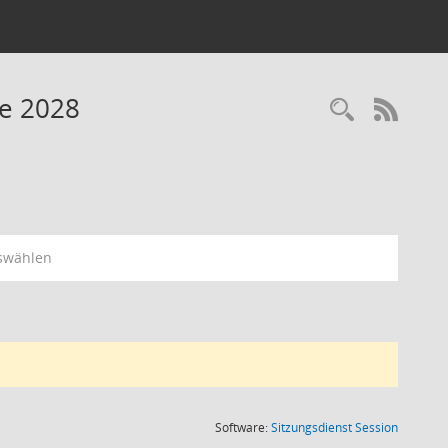
ne 2028
RSS-
swählen
(Wird in
Software:
Sitzungsdienst
Session