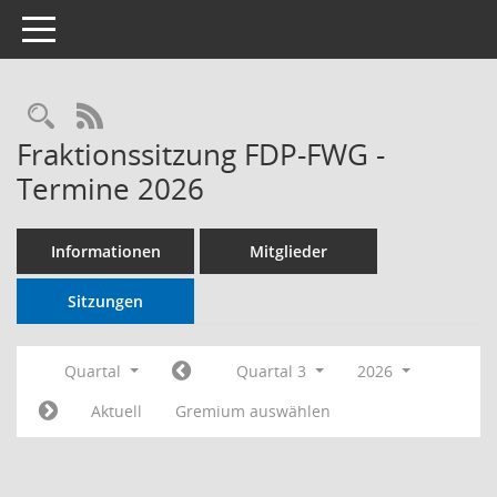
Toggle navigation
RSS-Feed
Fraktionssitzung FDP-FWG -
Termine 2026
Informationen
Mitglieder
Sitzungen
Quartal
Quartal 3
2026
Aktuell
Gremium auswählen