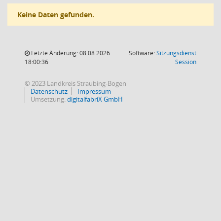
Keine Daten gefunden.
Letzte Änderung: 08.08.2026
Software:
Sitzungsdienst
(Wird in
18:00:36
Session
© 2023 Landkreis Straubing-Bogen
Datenschutz
Impressum
Umsetzung:
digitalfabriX GmbH