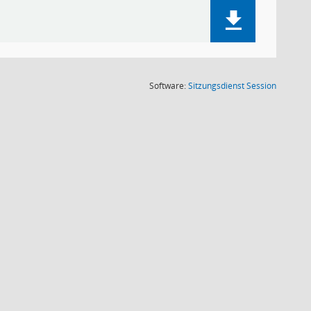
(Wird in
Software:
Sitzungsdienst
Session