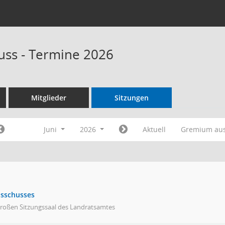
uss - Termine 2026
Mitglieder
Sitzungen
Juni
2026
Aktuell
Gremium au
usschusses
großen Sitzungssaal des Landratsamtes