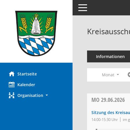
Toggle navigation
Kreisaussch
Informationen
Startseite
Monat
Kalender
Organisation
MO
29.06.2026
Sitzung des Kreisa
14:00-15:30 Uhr
im 