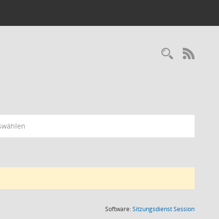
RSS-
swählen
(Wird in
Software:
Sitzungsdienst
Session