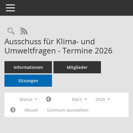
Toggle navigation
RSS-Feed
Ausschuss für Klima- und
Umweltfragen - Termine 2026
Informationen
Mitglieder
Sitzungen
Monat
März
2026
Aktuell
Gremium auswählen