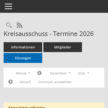
Toggle navigation
RSS-Feed
Kreisausschuss - Termine 2026
Informationen
Mitglieder
Sitzungen
Monat
Dezember
2026
Aktuell
Gremium auswählen
Keine Daten gefunden.