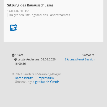
Sitzung des Bauausschusses
14:00-16:30 Uhr
im großen Sitzungssaal des Landratsamtes
1 Satz
Software:
(Wird in
Letzte Änderung: 08.08.2026
Sitzungsdienst
Session
16:00:36
© 2023 Landkreis Straubing-Bogen
Datenschutz
Impressum
Umsetzung:
digitalfabriX GmbH