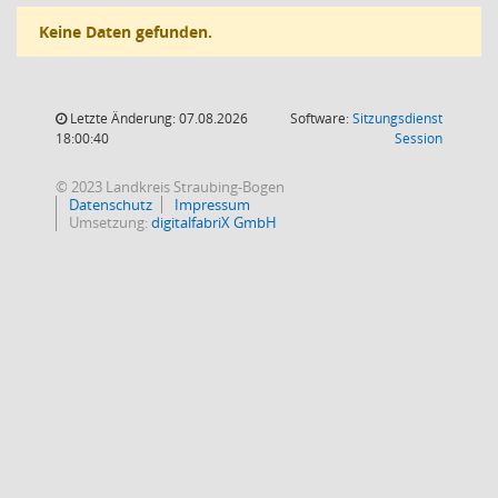
Keine Daten gefunden.
Letzte Änderung: 07.08.2026
Software:
Sitzungsdienst
(Wird in
18:00:40
Session
© 2023 Landkreis Straubing-Bogen
Datenschutz
Impressum
Umsetzung:
digitalfabriX GmbH