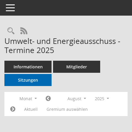
Toggle navigation
RSS-Feed
Umwelt- und Energieausschuss -
Termine 2025
Informationen
Mitglieder
Sitzungen
Monat
August
2025
Aktuell
Gremium auswählen