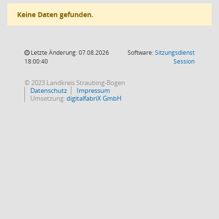
Keine Daten gefunden.
Letzte Änderung: 07.08.2026
Software:
Sitzungsdienst
(Wird in
18:00:40
Session
© 2023 Landkreis Straubing-Bogen
Datenschutz
Impressum
Umsetzung:
digitalfabriX GmbH