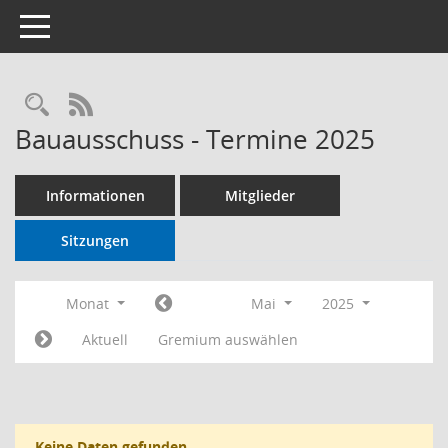
Toggle navigation
RSS-Feed
Bauausschuss - Termine 2025
Informationen
Mitglieder
Sitzungen
Monat
Mai
2025
Aktuell
Gremium auswählen
Keine Daten gefunden.