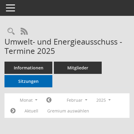
Toggle navigation
RSS-Feed
Umwelt- und Energieausschuss -
Termine 2025
Informationen
Mitglieder
Sitzungen
Monat
Februar
2025
Aktuell
Gremium auswählen