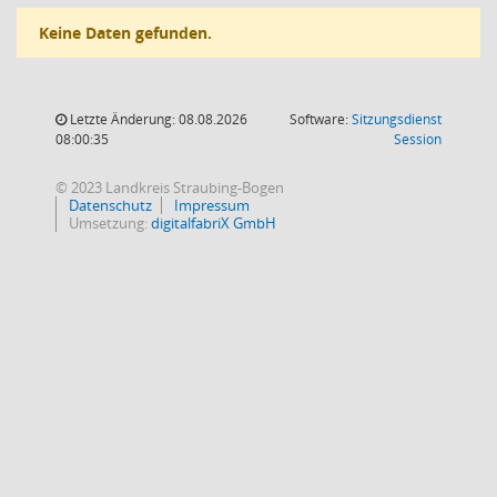
Keine Daten gefunden.
Letzte Änderung: 08.08.2026
Software:
Sitzungsdienst
(Wird in
08:00:35
Session
© 2023 Landkreis Straubing-Bogen
Datenschutz
Impressum
Umsetzung:
digitalfabriX GmbH