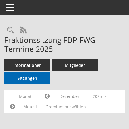
Toggle navigation
RSS-Feed
Fraktionssitzung FDP-FWG -
Termine 2025
Informationen
Mitglieder
Sitzungen
Monat
Dezember
2025
Aktuell
Gremium auswählen