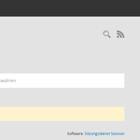
RSS-
swählen
(Wird in
Software:
Sitzungsdienst
Session