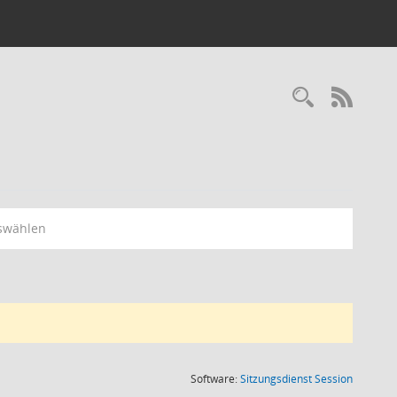
RSS-
swählen
(Wird in
Software:
Sitzungsdienst
Session